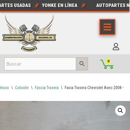
ES USADAS
///
YONKE EN LÍNEA
///
AUTOPARTES NUE
Saltar
al
contenido
0
Inicio
\
Colisión
\
Fascia Trasera
\
Facia Trasera Chevrolet Aveo 2008 – 20