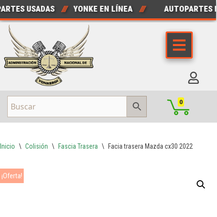
RTES USADAS
///
YONKE EN LÍNEA
///
AUTOPARTES N
Saltar
al
contenido
0
Inicio
\
Colisión
\
Fascia Trasera
\
Facia trasera Mazda cx30 2022
¡Oferta!