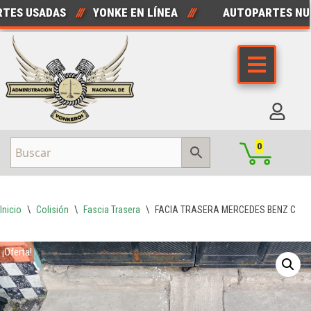
S USADAS
///
YONKE EN LÍNEA
///
AUTOPARTES NUEV
Saltar
al
contenido
0
Inicio
\
Colisión
\
Fascia Trasera
\
FACIA TRASERA MERCEDES BENZ CLAS
¡Oferta!