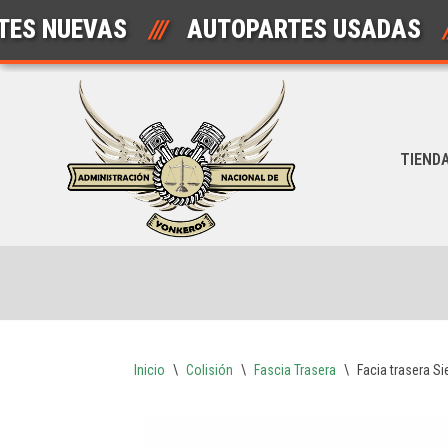
NUEVAS
///
AUTOPARTES USADAS
///
YO
Saltar
al
contenido
TIEND
Inicio
\
Colisión
\
Fascia Trasera
\
Facia trasera S