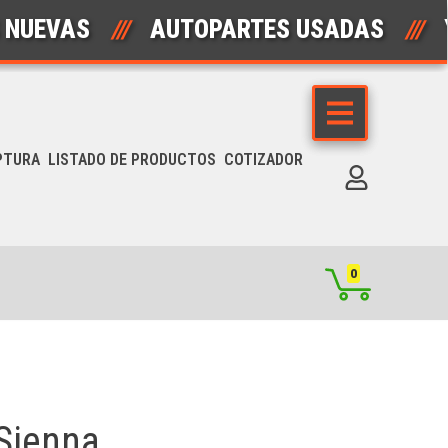
VAS
///
AUTOPARTES USADAS
///
YONKE
PTURA
LISTADO DE PRODUCTOS
COTIZADOR
0
 Sienna