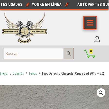
S USADAS
///
YONKE EN LÍNEA
///
AUTOPARTES NUEV
Saltar
al
contenido
0
Inicio
\
Colisión
\
Faros
\
Faro Derecho Chevrolet Cruze Led 2017 – 2020