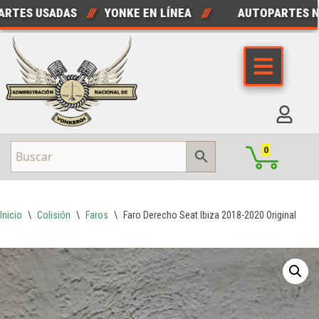
ES USADAS
///
YONKE EN LÍNEA
///
AUTOPARTES NUE
Saltar
al
contenido
0
Inicio
\
Colisión
\
Faros
\
Faro Derecho Seat Ibiza 2018-2020 Original