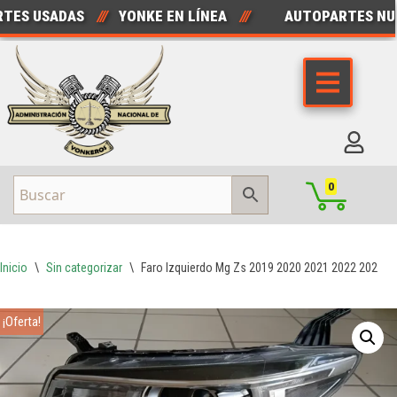
S USADAS
///
YONKE EN LÍNEA
///
AUTOPARTES NUEV
Saltar
al
contenido
0
Inicio
\
Sin categorizar
\
Faro Izquierdo Mg Zs 2019 2020 2021 2022 2023 S
¡Oferta!