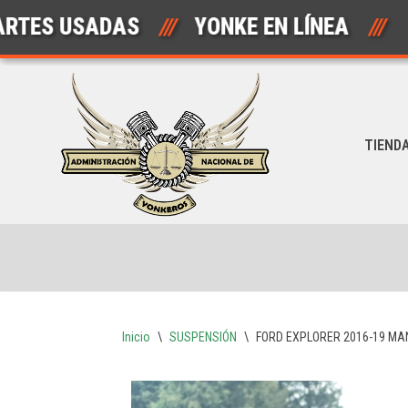
 USADAS
///
YONKE EN LÍNEA
///
AU
Saltar
al
contenido
TIEND
Inicio
\
SUSPENSIÓN
\
FORD EXPLORER 2016-19 MA