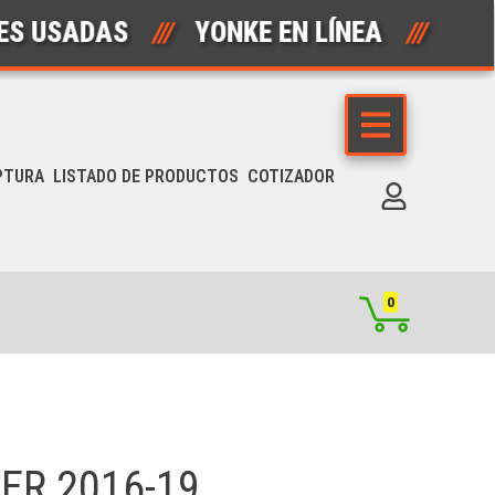
ADAS
///
YONKE EN LÍNEA
///
AUTO
PTURA
LISTADO DE PRODUCTOS
COTIZADOR
0
ER 2016-19