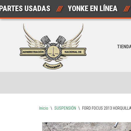
S USADAS
///
YONKE EN LÍNEA
///
Saltar
al
contenido
TIEND
Inicio
\
SUSPENSIÓN
\
FORD FOCUS 2013 HORQUILL