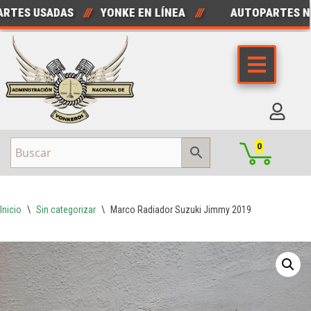
ES USADAS
///
YONKE EN LÍNEA
///
AUTOPARTES NUE
Saltar
al
contenido
0
Inicio
\
Sin categorizar
\
Marco Radiador Suzuki Jimmy 2019