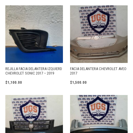
REJILLA FACIA DELANTERA IZQUIERD
FACIA DELANTERA CHEVROLET AVEO
CHEVROLET SONIC 2017 – 2019
2017
$
1,100.00
$
1,500.00