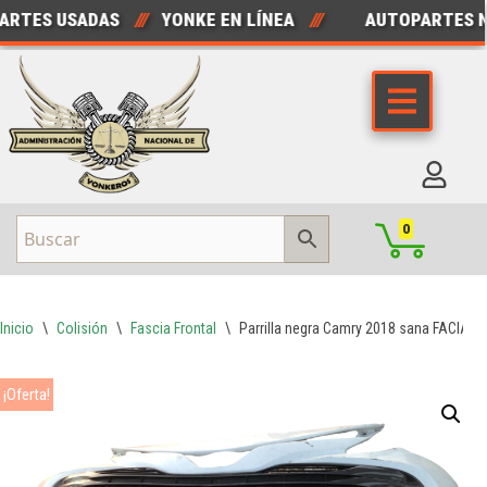
TES USADAS
///
YONKE EN LÍNEA
///
AUTOPARTES N
Saltar
al
contenido
0
Inicio
\
Colisión
\
Fascia Frontal
\
Parrilla negra Camry 2018 sana FACIA re
¡Oferta!