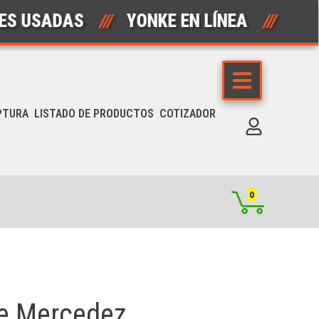
SADAS
///
YONKE EN LÍNEA
///
AUT
PTURA
LISTADO DE PRODUCTOS
COTIZADOR
0
de Mercedez