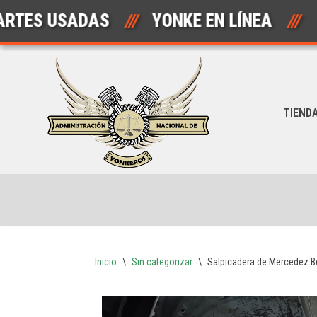
S USADAS
///
YONKE EN LÍNEA
///
A
Saltar
al
contenido
TIEND
Inicio
\
Sin categorizar
\
Salpicadera de Mercedez B