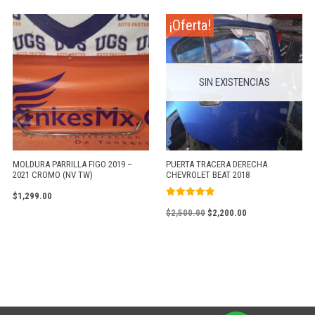
¡Oferta!
SIN EXISTENCIAS
MOLDURA PARRILLA FIGO 2019 –
PUERTA TRACERA DERECHA
2021 CROMO (NV TW)
CHEVROLET BEAT 2018
$
1,299.00
Valorado
$
2,500.00
$
2,200.00
con
5.00
de 5