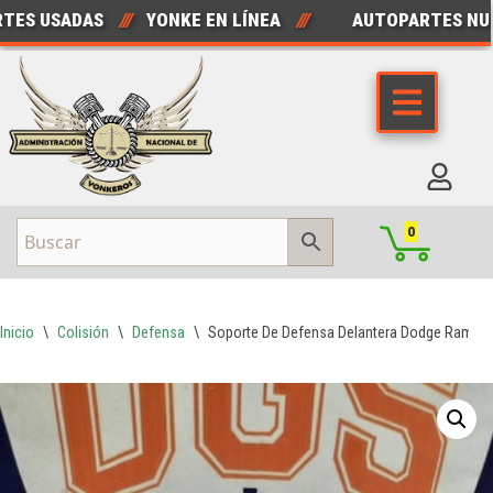
 USADAS
///
YONKE EN LÍNEA
///
AUTOPARTES NUEVA
Saltar
al
contenido
0
Inicio
\
Colisión
\
Defensa
\
Soporte De Defensa Delantera Dodge Ram 20