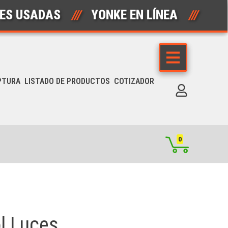
ADAS
///
YONKE EN LÍNEA
///
AUTO
PTURA
LISTADO DE PRODUCTOS
COTIZADOR
0
l Luces