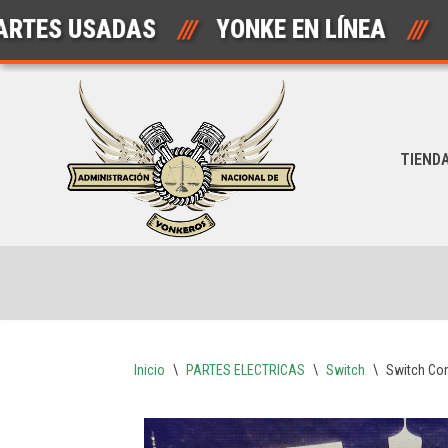
 USADAS
///
YONKE EN LÍNEA
///
AU
Saltar
al
contenido
TIEND
Inicio
\
PARTES ELECTRICAS
\
Switch
\
Switch Con