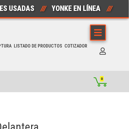
ADAS
///
YONKE EN LÍNEA
///
AUTO
PTURA
LISTADO DE PRODUCTOS
COTIZADOR
0
elantera