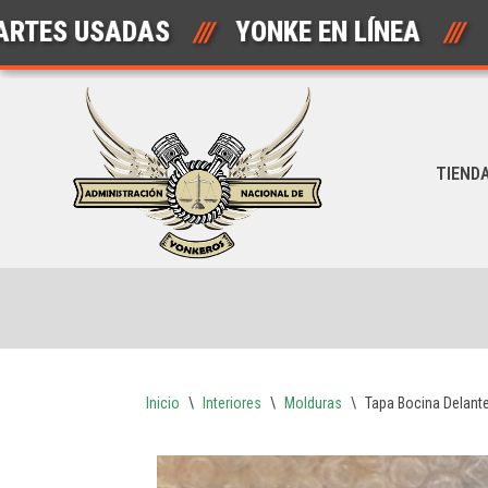
 USADAS
///
YONKE EN LÍNEA
///
A
Saltar
al
contenido
TIEND
Inicio
\
Interiores
\
Molduras
\
Tapa Bocina Delant