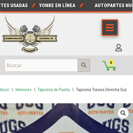
S USADAS
///
YONKE EN LÍNEA
///
AUTOPARTES NUEV
Saltar
al
contenido
0
Inicio
\
Interiores
\
Tapiceria de Puerta
\
Tapiceria Trasera Derecha Suzuki