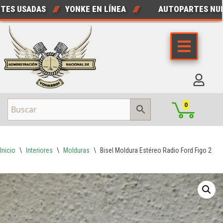
 USADAS
///
YONKE EN LÍNEA
///
AUTOPARTES NUEVA
Saltar
al
contenido
0
Inicio
\
Interiores
\
Molduras
\
Bisel Moldura Estéreo Radio Ford Figo 2016