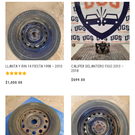
LLANTA Y RIN 14 FIESTA 1998 – 2010
CALIPER DELANTERO FIGO 2013 –
2018
Valorado
$
699.00
$
1,000.00
con
5.00
de 5